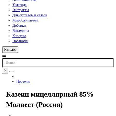
Углеводы
Экстракты
Для суставов и связок
Жиросжигатели
Добавки
Витамины
Капсулы
Ноотропы
Каталог
×
Протеин
Казеин мицеллярный 85%
Молвест (Россия)