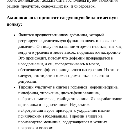
обеих аминокислот должна быть восполнена путем включения
рацион продуктов, содержащих их, и биодобавок.
Аминокислота приносит следующую биологическую
пользу:
Является предшественником дофамина, который
регулирует выделительную функцию почек и кровяное
давление. Он получил название «гормон счастья», так как,
когда его уровень в мозге высок, поднимается настроение.
Это происходит, потому что дофамин превращается в
норадреналин, а он, сосредотачиваясь в мозге,
обеспечивает эффект приподнятого настроения. Из этого
следует, что тирозин может применяться в лечении
депрессии.
Тирозин участвует в синтезе гормонов: норэпинефрина,
пинефрина, тироксина, диоксифенилаланина,
нейротрансмиттеров, трийодотиронина. Их вырабатывают
щитовидка и надпочечники. Недостаток
нейротрансмиттеров приводит к ухудшению памяти
психическим заболеваниям. Тирозин влияет на
производство меланина, содержащегося в кожных
покровах и волосах.