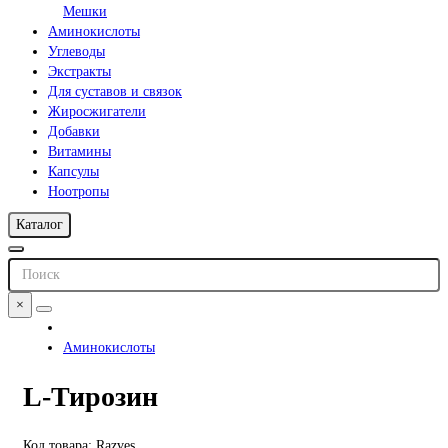
Мешки
Аминокислоты
Углеводы
Экстракты
Для суставов и связок
Жиросжигатели
Добавки
Витамины
Капсулы
Ноотропы
Каталог
×
Аминокислоты
L-Тирозин
Код товара: Razves