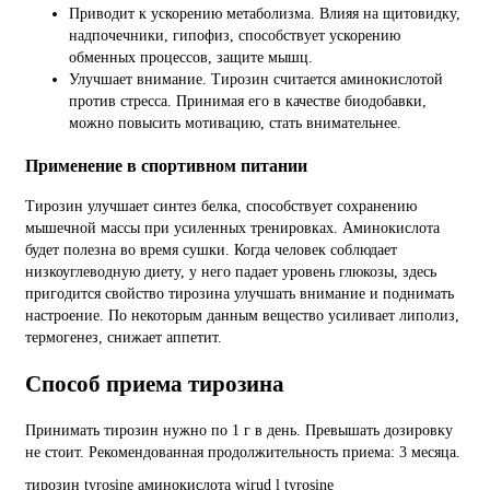
Приводит к ускорению метаболизма. Влияя на щитовидку,
надпочечники, гипофиз, способствует ускорению
обменных процессов, защите мышц.
Улучшает внимание. Тирозин считается аминокислотой
против стресса. Принимая его в качестве биодобавки,
можно повысить мотивацию, стать внимательнее.
Применение в спортивном питании
Тирозин улучшает синтез белка, способствует сохранению
мышечной массы при усиленных тренировках. Аминокислота
будет полезна во время сушки. Когда человек соблюдает
низкоуглеводную диету, у него падает уровень глюкозы, здесь
пригодится свойство тирозина улучшать внимание и поднимать
настроение. По некоторым данным вещество усиливает липолиз,
термогенез, снижает аппетит.
Способ приема тирозина
Принимать тирозин нужно по 1 г в день. Превышать дозировку
не стоит. Рекомендованная продолжительность приема: 3 месяца.
тирозин
tyrosine
аминокислота
wirud
l tyrosine