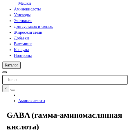
Мешки
Аминокислоты
Углеводы
Экстракты
Для суставов и связок
Жиросжигатели
Добавки
Витамины
Капсулы
Ноотропы
Каталог
×
Аминокислоты
GABA (гамма-аминомаслянная
кислота)