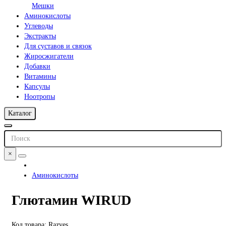
Мешки
Аминокислоты
Углеводы
Экстракты
Для суставов и связок
Жиросжигатели
Добавки
Витамины
Капсулы
Ноотропы
Каталог
×
Аминокислоты
Глютамин WIRUD
Код товара: Razves