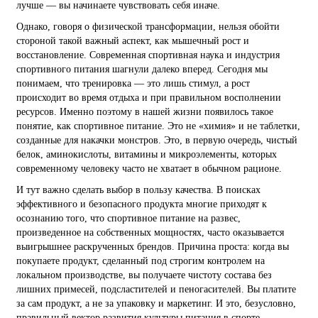
лучше — вы начинаете чувствовать себя иначе.
Однако, говоря о физической трансформации, нельзя обойти
стороной такой важный аспект, как мышечный рост и
восстановление. Современная спортивная наука и индустрия
спортивного питания шагнули далеко вперед. Сегодня мы
понимаем, что тренировка — это лишь стимул, а рост
происходит во время отдыха и при правильном восполнении
ресурсов. Именно поэтому в нашей жизни появилось такое
понятие, как спортивное питание. Это не «химия» и не таблетки,
созданные для накачки монстров. Это, в первую очередь, чистый
белок, аминокислоты, витамины и микроэлементы, которых
современному человеку часто не хватает в обычном рационе.
И тут важно сделать выбор в пользу качества. В поисках
эффективного и безопасного продукта многие приходят к
осознанию того, что спортивное питание на развес,
произведенное на собственных мощностях, часто оказывается
выигрышнее раскрученных брендов. Причина проста: когда вы
покупаете продукт, сделанный под строгим контролем на
локальном производстве, вы получаете чистоту состава без
лишних примесей, подсластителей и пеногасителей. Вы платите
за сам продукт, а не за упаковку и маркетинг. И это, безусловно,
правильный вектор развития культуры питания в спорте.