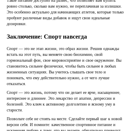
Такое питание доступно на развес, что позволяет вам купить
ровно столько, сколько вам нужно, не переплачивая за излишки.
Это особенно актуально для начинающих атлетов, которые только
пробуют различные виды добавок и ищут свои идеальные
дозировки.
Заключение: Спорт навсегда
Спорт — это не этап жизни, это образ жизни. Решив однажды
встать на этот путь, вы меняете свою биохимию, свой
гормональный фон, свое мировосприятие и свое окружение. Вы
становитесь сильнее физически, чтобы быть сильнее в любых
жизненных ситуациях. Вы учитесь слышать свое тело и
понимать, что ему действительно нужно, а от чего лучше
отказаться.
Спорт — это жизнь, потому что он делает ее ярче, насыщеннее,
интереснее и длиннее. Это лекарство от апатии, депрессии и
болезней. Это ключ к активному долголетию и ясному уму в
старости.
Позвольте себе не стоять на месте. Сделайте первый шаг к новой
версии себя. И помните: качественное спортивное питание и
искренняя любовь к тому, что вы делаете, обязательно приведут