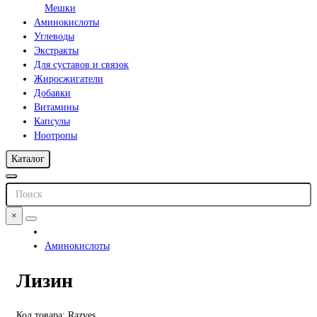
Мешки
Аминокислоты
Углеводы
Экстракты
Для суставов и связок
Жиросжигатели
Добавки
Витамины
Капсулы
Ноотропы
Каталог
×
Аминокислоты
Лизин
Код товара: Razves