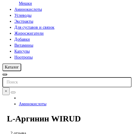
Мешки
Аминокислоты
Углеводы
Экстракты
Для суставов и связок
Жиросжигатели
Добавки
Витамины
Капсулы
Ноотропы
Каталог
×
Аминокислоты
L-Аргинин WIRUD
2 отзыва