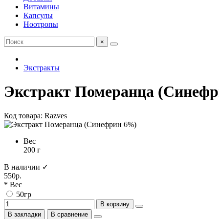
Витамины
Капсулы
Ноотропы
×
Экстракты
Экстракт Померанца (Синеф
Код товара: Razves
Вес
200 г
В наличии ✓
550р.
* Вес
50гр
В корзину
В закладки
В сравнение