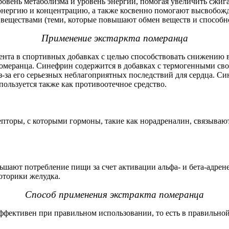
овень метаболизма и уровень энергии, помогая увеличить сжиг
нергию и концентрацию, а также косвенно помогают высвобожд
веществами (теми, которые повышают обмен веществ и способно
Применение экстаркта померанца
ента в спортивных добавках с целью способствовать снижению ве
померанца. Синефрин содержится в добавках с термогенными сво
з-за его серьезных неблагоприятных последствий для сердца. Си
льзуется также как противоотечное средство.
цепторы, с которыми гормоны, такие как норадреналин, связыва
шают потребление пищи за счет активации альфа- и бета-адрен
оторики желудка.
Способ применения экстракта померанца
ффективен при правильном использовании, то есть в правильно