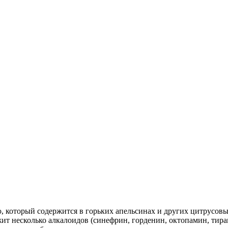
ю, который содержится в горьких апельсинах и других цитрусо
ит несколько алкалоидов (синефрин, горденин, октопамин, тира