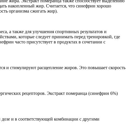
ание жира. Экстракт померанца также способствует выделению
ать накопленный жир. Считается, что синефрин хорошо
сть организма сжигать жир).
са, а также для улучшения спортивных результатов и
йствами, которые следует принимать перед тренировкой, где
нефрин часто присутствует в продуктах в сочетании с
ются и стимулируют расщепление жиров. Это повышает скорость
ергических рецепторов. Экстракт померанца (синефрин 6%)
й дозе и в соответствующей комбинации с другими