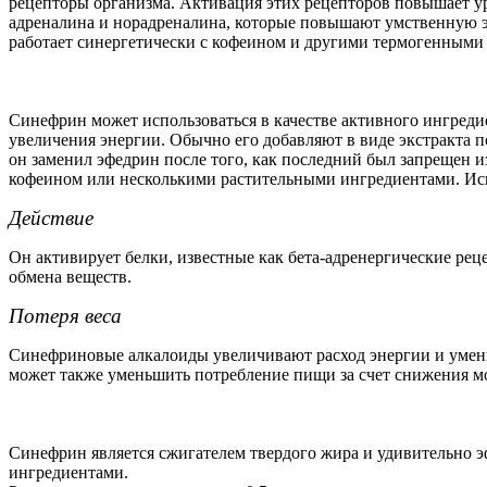
рецепторы организма. Активация этих рецепторов повышает ур
адреналина и норадреналина, которые повышают умственную э
работает синергетически с кофеином и другими термогенными 
Синефрин может использоваться в качестве активного ингреди
увеличения энергии. Обычно его добавляют в виде экстракта 
он заменил эфедрин после того, как последний был запрещен и
кофеином или несколькими растительными ингредиентами. Испо
Действие
Он активирует белки, известные как бета-адренергические ре
обмена веществ.
Потеря веса
Синефриновые алкалоиды увеличивают расход энергии и умень
может также уменьшить потребление пищи за счет снижения м
Синефрин является сжигателем твердого жира и удивительно э
ингредиентами.