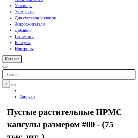
Углеводы
Экстракты
Для суставов и связок
Жиросжигатели
Добавки
Витамины
Капсулы
Ноотропы
Каталог
×
Капсулы
Пустые растительные HPMC
капсулы размером #00 - (75
тыс. шт. )