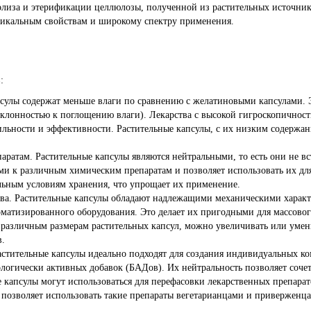
лиза и этерификации целлюлозы, полученной из растительных источник
икальным свойствам и широкому спектру применения.
:
сулы содержат меньше влаги по сравнению с желатиновыми капсулами. 
клонностью к поглощению влаги). Лекарства с высокой гигроскопичност
бильности и эффективности. Растительные капсулы, с их низким содержан
аратам. Растительные капсулы являются нейтральными, то есть они не 
ми к различным химическим препаратам и позволяет использовать их для
альным условиям хранения, что упрощает их применение.
тва. Растительные капсулы обладают надлежащими механическими характ
атизированного оборудования. Это делает их пригодными для массового
 различным размерам растительных капсул, можно увеличивать или умен
в.
тительные капсулы идеально подходят для создания индивидуальных ко
логически активных добавок (БАДов). Их нейтральность позволяет сочет
 капсулы могут использоваться для перефасовки лекарственных препара
о позволяет использовать такие препараты вегетарианцами и привержен