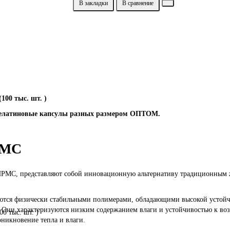
В закладки
В сравнение
00 тыс. шт. )
 желатиновые капсулы разных размером ОПТОМ.
PMC
 HPMC, представляют собой инновационную альтернативу традиционным 
тся физически стабильными полимерами, обладающими высокой устойчи
. Они характеризуются низким содержанием влаги и устойчивостью к воз
никновение тепла и влаги.