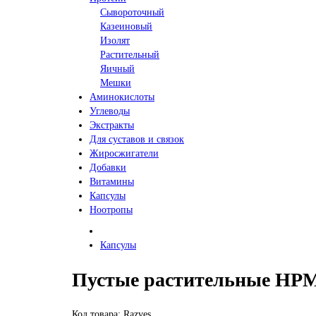
Сывороточный
Казеиновый
Изолят
Растительный
Яичный
Мешки
Аминокислоты
Углеводы
Экстракты
Для суставов и связок
Жиросжигатели
Добавки
Витамины
Капсулы
Ноотропы
Капсулы
Пустые растительные HPMC 
Код товара: Razves