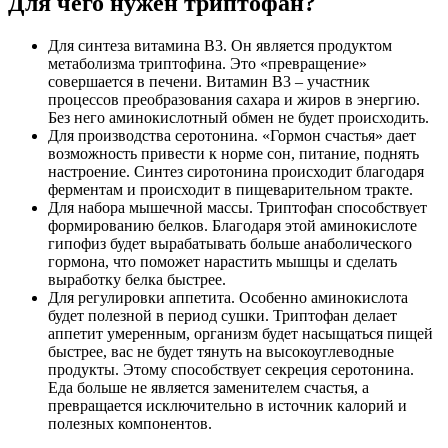
Для чего нужен триптофан?
Для синтеза витамина В3. Он является продуктом
метаболизма триптофина. Это «превращение»
совершается в печени. Витамин В3 – участник
процессов преобразования сахара и жиров в энергию.
Без него аминокислотный обмен не будет происходить.
Для производства серотонина. «Гормон счастья» дает
возможность привести к норме сон, питание, поднять
настроение. Синтез сиротонина происходит благодаря
ферментам и происходит в пищеварительном тракте.
Для набора мышечной массы. Триптофан способствует
формированию белков. Благодаря этой аминокислоте
гипофиз будет вырабатывать больше анаболического
гормона, что поможет нарастить мышцы и сделать
выработку белка быстрее.
Для регулировки аппетита. Особенно аминокислота
будет полезной в период сушки. Триптофан делает
аппетит умеренным, организм будет насыщаться пищей
быстрее, вас не будет тянуть на высокоуглеводные
продукты. Этому способствует секреция серотонина.
Еда больше не является заменителем счастья, а
превращается исключительно в источник калорий и
полезных компонентов.