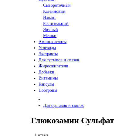
Сывороточный
Казеиновый
Изолят
Растительный
Яичный
Мешки
Аминокислоты
Углеводы
Экстракты
Для суставов и связок
Жиросжигатели
Добавки
Витамины
Капсулы
Ноотропы
Для суставов и связок
Глюкозамин Сульфат
1 отзыв