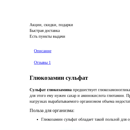
Акции, скидки, подарки
Быстрая доставка
Есть пункты выдачи
Описание
Отзывы
1
Глюкозамин сульфат
Сульфат глюкозамина
предшествует глюкозамоногликан
для этого ему нужен сахар и аминокислота глютамин. П
нагрузках вырабатываемого организмом объема недостат
Польза для организма:
Глюкозамин сульфат обладает такой пользой для 
Симулирует регенеративные процессы в хрящах с