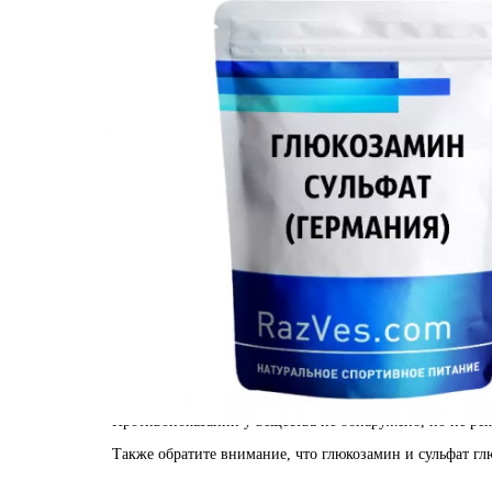
Предупреждает разрушение хрящевых тканей.
Останавливает воспаление в суставах.
Помогает питательным веществам лучше проникат
Глюкозамин входит в состав препаратов от артрита.
Применение глюкозамина сульфата
Пауэрлифтинг, бодибилдинг, тяжелая атлетика и прочие
таких ситуациях организму требуется больше глюкозами
Специалисты провели исследования, которые показали п
принимать добавку нужно в комплексе с хондротином. П
рекомендуется принимать БАД в целях профилактики, та
Рекомендуемая доза и побочные эф
В сутки можно употреблять до 1,5 г сульфата глюкозами
применение БАДа 2-3 раза. Он может быть частью медик
Противопоказаний у вещества не обнаружено, но не реком
Также обратите внимание, что глюкозамин и сульфат глю