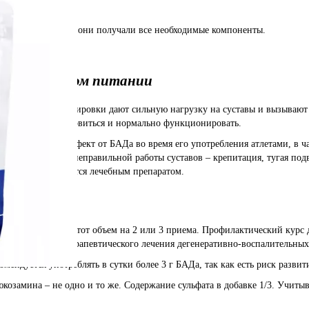
ь в хрящи, чтобы они получали все необходимые компоненты.
 в спортивном питании
 интенсивные тренировки дают сильную нагрузку на суставы и вызывают
на, чтобы восстановиться и нормально функционировать.
оложительный эффект от БАДа во время его употребления атлетами, в ча
ервые признаки неправильной работы суставов – крепитация, тугая подви
к как он не является лечебным препаратом.
фекты
на, лучше делить этот объем на 2 или 3 приема. Профилактический курс
аментозного и терапевтического лечения дегенеративно-воспалительных
ендуется употреблять в сутки более 3 г БАДа, так как есть риск развити
козамина – не одно и то же. Содержание сульфата в добавке 1/3. Учитыв