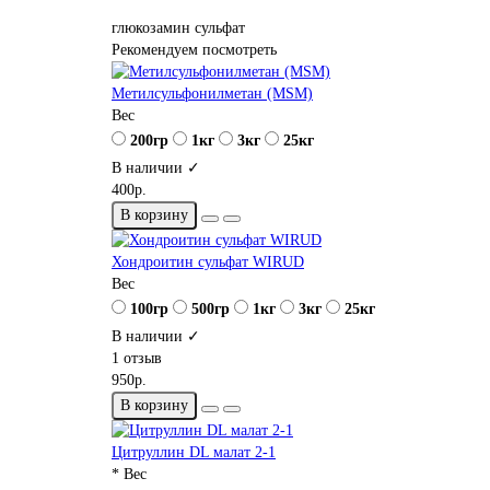
глюкозамин сульфат
Рекомендуем посмотреть
Метилсульфонилметан (MSM)
Вес
200гр
1кг
3кг
25кг
В наличии ✓
400р.
В корзину
Хондроитин сульфат WIRUD
Вес
100гр
500гр
1кг
3кг
25кг
В наличии ✓
1 отзыв
950р.
В корзину
Цитруллин DL малат 2-1
* Вес