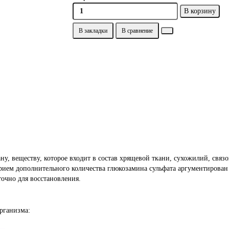
В корзину
В закладки
В сравнение
у, веществу, которое входит в состав хрящевой ткани, сухожилий, связо
рием дополнительного количества глюкозамина сульфата аргументирован
очно для восстановления.
организма:
уставов.